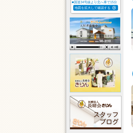
■国道34号線より北へ車で15分
地図を拡大して確認する