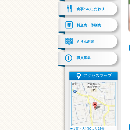
食事へのこだわり
料金表・体制表
きりん新聞
職員募集
アクセスマップ
■佐賀・大和ICより15分