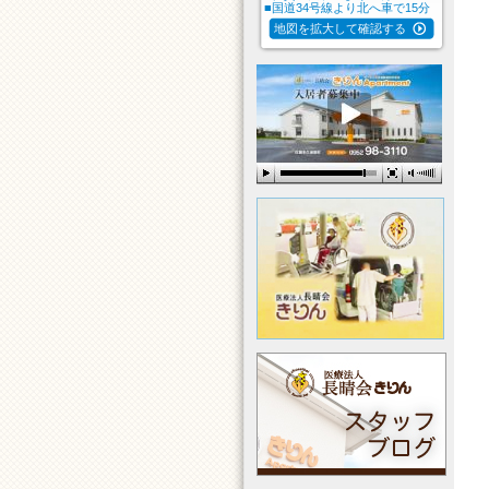
■国道34号線より北へ車で15分
地図を拡大して確認する