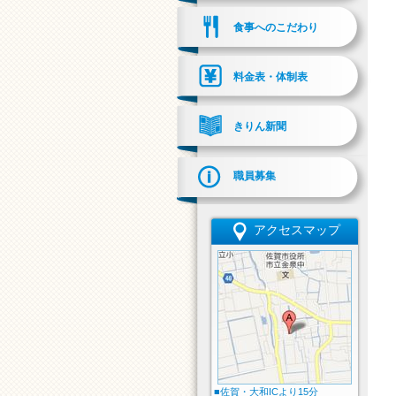
食事へのこだわり
料金表・体制表
きりん新聞
職員募集
アクセスマップ
■佐賀・大和ICより15分