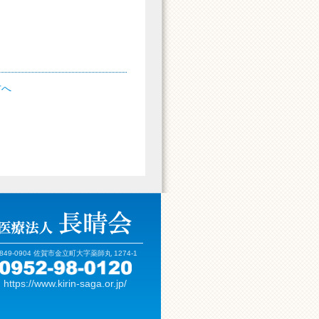
方へ
849-0904 佐賀市金立町大字薬師丸 1274-1
https://www.kirin-saga.or.jp/