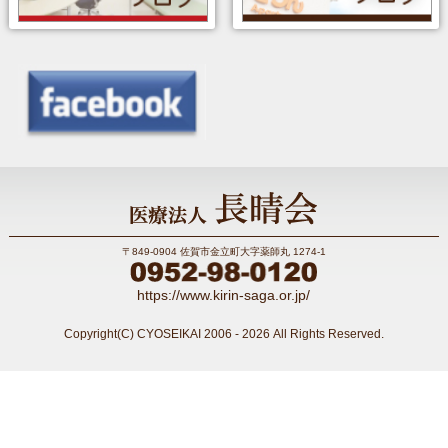
〒849-0904 佐賀市金立町大字薬師丸 1274-1
https://www.kirin-saga.or.jp/
Copyright(C) CYOSEIKAI 2006 - 2026 All Rights Reserved.