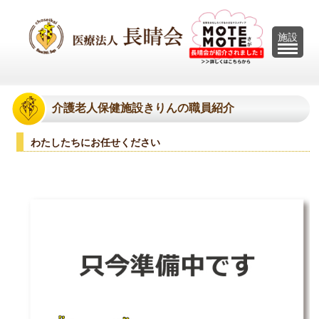
U
施設
介護老人保健施設きりんの職員紹介
わたしたちにお任せください