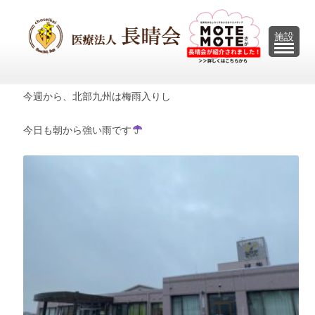
U
施設
今週から、北部九州は梅雨入りし
今日も朝から強い雨です