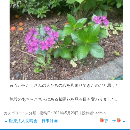
昔々からたくさんの人たちの心を和ませてきたのだと思うと
施設のあちらこちらにある紫陽花を見る目も変わりました。
カテゴリー:
未分類
| 投稿日:
2021年5月20日
|
投稿者:
admin
←
医療法人長晴会 行事計画
杏 子
→