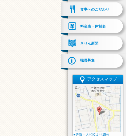
食事へのこだわり
料金表・体制表
きりん新聞
職員募集
アクセスマップ
■佐賀・大和ICより15分