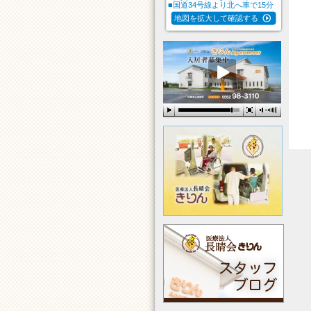
■国道34号線より北へ車で15分
地図を拡大して確認する